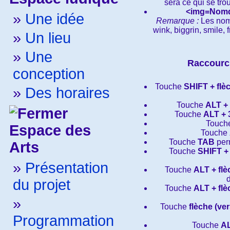
sera ce qui se tro
<img=
Nomd
»
Une idée
Remarque :
Les noms
wink, biggrin, smile,
»
Un lieu
»
Une
Raccourci
conception
Touche
SHIFT + flè
»
Des horaires
Touche
ALT +
Touche
ALT + 
Touch
Espace des
Touche
Touche
TAB
perm
Arts
Touche
SHIFT +
»
Présentation
Touche
ALT + flè
du projet
Touche
ALT + flè
»
Touche
flèche (ver
Programmation
Touche
AL