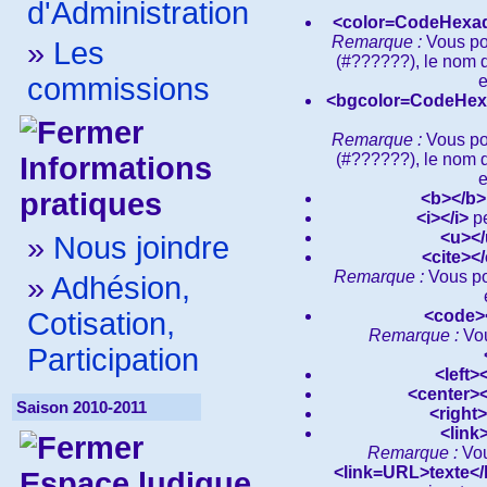
d'Administration
<color=
CodeHexad
Remarque :
Vous po
»
Les
(
#??????
), le nom 
commissions
e
<bgcolor=
CodeHex
Remarque :
Vous po
(
#??????
), le nom 
Informations
e
pratiques
<b></b>
<i></i>
pe
<u></
»
Nous joindre
<cite></
Remarque :
Vous pou
»
Adhésion,
Cotisation,
<code>
Remarque :
Vou
Participation
<left><
<center><
Saison 2010-2011
<right>
<link
Remarque :
Vou
<link
=URL
>texte</
Espace ludique