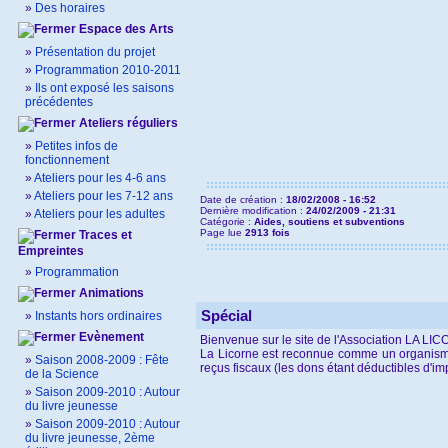
»
Des horaires
Espace des Arts
»
Présentation du projet
»
Programmation 2010-2011
»
Ils ont exposé les saisons
précédentes
Ateliers réguliers
»
Petites infos de
fonctionnement
»
Ateliers pour les 4-6 ans
»
Ateliers pour les 7-12 ans
Date de création :
18/02/2008 - 16:52
Dernière modification :
24/02/2009 - 21:31
»
Ateliers pour les adultes
Catégorie :
Aides, soutiens et subventions
Page lue
2913 fois
Traces et
Empreintes
»
Programmation
Animations
Spécial
»
Instants hors ordinaires
Evènement
Bienvenue sur le site de l'Association LA LI
La Licorne est reconnue comme un organisme d'
»
Saison 2008-2009 : Fête
reçus fiscaux (les dons étant déductibles d'im
de la Science
»
Saison 2009-2010 : Autour
du livre jeunesse
»
Saison 2009-2010 : Autour
du livre jeunesse, 2ème