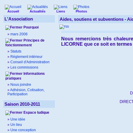
Accueil
Actualités
Liens
Photos
L'Association
Aides, soutiens et subventions -
Ai
Pourquoi
»
mars 2006
Nous remercions très chaleureu
Principes de
LICORNE que ce soit en termes m
fonctionnement
»
Statuts
»
Réglement intérieur
»
Conseil d'Administration
»
Les commissions
Informations
pratiques
»
Nous joindre
»
Adhésion, Cotisation,
D
Participation
DIREC
Saison 2010-2011
Espace ludique
»
Une idée
»
Un lieu
»
Une conception