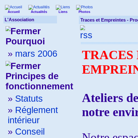
Accueil
Actualités
Liens
Photos
L'Association
Traces et Empreintes -
Pro
Pourquoi
TRACES 
»
mars 2006
EMPREI
Principes de
fonctionnement
Ateliers d
»
Statuts
»
Réglement
notre env
intérieur
»
Conseil
Notre espac