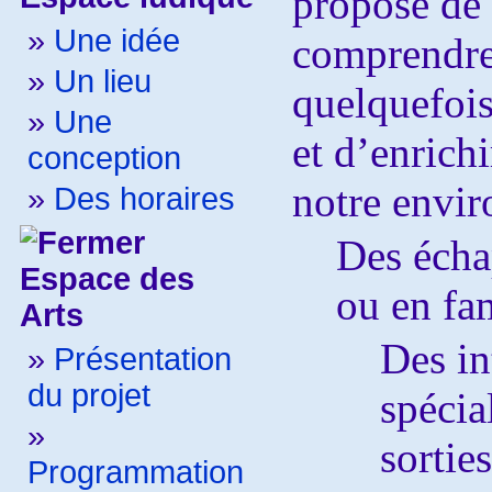
propose de 
»
Une idée
comprendre
»
Un lieu
quelquefois
»
Une
et d’enrich
conception
notre envi
»
Des horaires
Des écha
Espace des
ou en fam
Arts
Des in
»
Présentation
du projet
spécia
»
sorties
Programmation